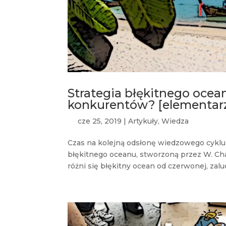
Strategia błękitnego ocea
konkurentów? [elementarz
cze 25, 2019
|
Artykuły
,
Wiedza
Czas na kolejną odsłonę wiedzowego cykl
błękitnego oceanu, stworzoną przez W. C
różni się błękitny ocean od czerwonej, zalud