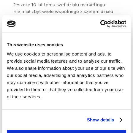
Jeszcze 10 lat temu szef działu marketingu
nie miał zbyt wiele wspólnego z szefem działu
technicznego firmy. Dziś to ich współpraca
rzutuje na „być albo nie być” marki.
Marketingowcy wydają więcej na technologię
i w swoich...
This website uses cookies
We use cookies to personalise content and ads, to
provide social media features and to analyse our traffic.
We also share information about your use of our site with
our social media, advertising and analytics partners who
may combine it with other information that you’ve
Dane kontaktowe
provided to them or that they’ve collected from your use
of their services.
questus

ul. Organizacji WiN 83/7
91-811 Łódź
Show details

601 098 038
questus@questus.pl
