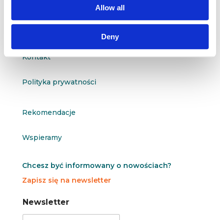
Allow all
O nas
Deny
Kontakt
Polityka prywatności
Rekomendacje
Wspieramy
Chcesz być informowany o nowościach?
Zapisz się na newsletter
N
N
Newsletter
e
e