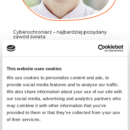
Cyberochroniarz – najbardziej pożądany
zawód świata
mar 8, 2017
|
Artykuły
,
Innowacje
Cyberochrona zdaje się być najbardziej
zaniedbanym obszarem informatyki. Korporacje
płacą horrendalne kwoty programistom, sowicie
This website uses cookies
wynagradzają grafików, ale zapominają,
We use cookies to personalise content and ads, to
że bez odpowiednich zabezpieczeń wszystkie
provide social media features and to analyse our traffic.
genialne pomysły mogą wyfrunąć...
We also share information about your use of our site with
our social media, advertising and analytics partners who
may combine it with other information that you’ve
provided to them or that they’ve collected from your use
of their services.