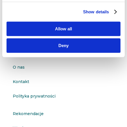
Dane kontaktowe
Show details
questus

ul. Organizacji WiN 83/7
91-811 Łódź
Allow all

601 098 038
Deny
questus@questus.pl

O nas
Kontakt
Polityka prywatności
Rekomendacje