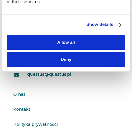
of their services.
Show details
Dane kontaktowe
questus

Allow all
ul. Organizacji WiN 83/7
91-811 Łódź
Deny

601 098 038
questus@questus.pl

O nas
Kontakt
Polityka prywatności