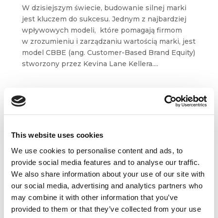
W dzisiejszym świecie, budowanie silnej marki
jest kluczem do sukcesu. Jednym z najbardziej
wpływowych modeli, które pomagają firmom
w zrozumieniu i zarządzaniu wartością marki, jest
model CBBE (ang. Customer-Based Brand Equity)
stworzony przez Kevina Lane Kellera....
Strategic marketing w praktyce: jak
zmierzyć markę? I po co?
mar 13, 2019
|
Artykuły
,
Narzędzia
Silna marka świetnie się sprzedaje,
This website uses cookies
ale to nie wskaźniki sprzedaży czy udział w rynku
We use cookies to personalise content and ads, to
świadczą o jej sile. Prawdziwa moc marki tkwi
provide social media features and to analyse our traffic.
w tym, co niematerialne: w skojarzeniach,
We also share information about your use of our site with
emocjach i relacjach. A to naprawdę bardzo
our social media, advertising and analytics partners who
trudno zmierzyć. Trudności...
may combine it with other information that you’ve
provided to them or that they’ve collected from your use