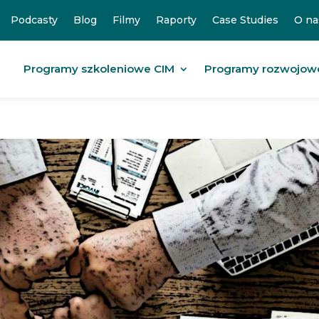
Podcasty
Blog
Filmy
Raporty
Case Studies
O na
Programy szkoleniowe CIM
Programy rozwojow