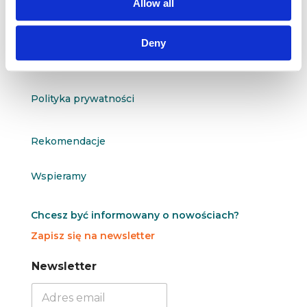
Allow all
O nas
Deny
Kontakt
Polityka prywatności
Rekomendacje
Wspieramy
Chcesz być informowany o nowościach?
Zapisz się na newsletter
N
N
Newsletter
e
e
w
w
s
s