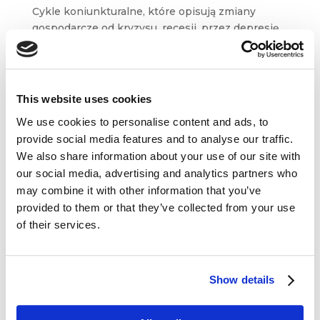
Cykle koniunkturalne, które opisują zmiany
gospodarcze od kryzysu, recesji, przez depresję
i ożywienie aż po rozkwit, nie mają zastosowania
do sytuacji, z którą przyszło nam się mierzyć
w roku 2020. Niektóre prognozy mówią...
This website uses cookies
We use cookies to personalise content and ads, to
provide social media features and to analyse our traffic.
We also share information about your use of our site with
our social media, advertising and analytics partners who
Dane kontaktowe
may combine it with other information that you’ve
provided to them or that they’ve collected from your use
questus

of their services.
ul. Organizacji WiN 83/7
91-811 Łódź

601 098 038
Show details
questus@questus.pl
