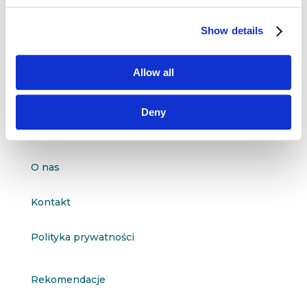
Dane kontaktowe
Show details
questus

ul. Organizacji WiN 83/7
91-811 Łódź
Allow all

601 098 038
Deny
questus@questus.pl

O nas
Kontakt
Polityka prywatności
Rekomendacje