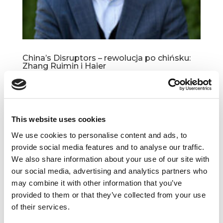
China’s Disruptors – rewolucja po chińsku:
Zhang Ruimin i Haier
sty 24, 2018
|
Artykuły
,
Innowacje
Chińska gospodarka może kojarzyć nam się
z masową i niezbyt przemyślaną produkcją
This website uses cookies
towarów o wątpliwej jakości, obdarzonych
obowiązkowym stemplem „Made in China”.
We use cookies to personalise content and ads, to
To tylko jedna – i, jak udowadnia Edward Tse –
provide social media features and to analyse our traffic.
powierzchowna część obrazu...
We also share information about your use of our site with
our social media, advertising and analytics partners who
may combine it with other information that you’ve
provided to them or that they’ve collected from your use
of their services.