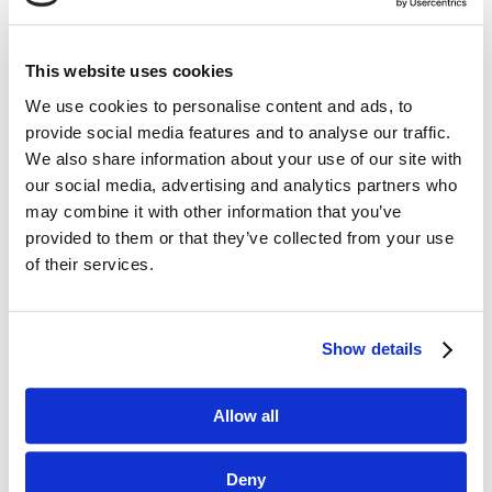
This website uses cookies
We use cookies to personalise content and ads, to
Dane kontaktowe
provide social media features and to analyse our traffic.
We also share information about your use of our site with
questus

our social media, advertising and analytics partners who
ul. Organizacji WiN 83/7
may combine it with other information that you’ve
91-811 Łódź
provided to them or that they’ve collected from your use

601 098 038
of their services.
questus@questus.pl

Show details
O nas
Allow all
Kontakt
Deny
Polityka prywatności