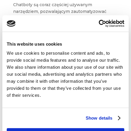
Chatboty są coraz częściej używanym
narzędziem, pozwalającym zautomatyzować
i usprawnić część codziennie wykonywanych
działań. Jest to również mechanizm,
umożliwiający szybsze i łatwiejsze wykonywanie
niektórych akcji, praktycznie bez udziału...
This website uses cookies
We use cookies to personalise content and ads, to
provide social media features and to analyse our traffic.
We also share information about your use of our site with
our social media, advertising and analytics partners who
may combine it with other information that you’ve
Dane kontaktowe
provided to them or that they’ve collected from your use
of their services.
questus

ul. Organizacji WiN 83/7
91-811 Łódź
Show details

601 098 038
questus@questus.pl
