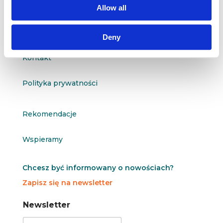
Allow all
O nas
Deny
Kontakt
Polityka prywatności
Rekomendacje
Wspieramy
Chcesz być informowany o nowościach?
Zapisz się na newsletter
N
N
Newsletter
e
e