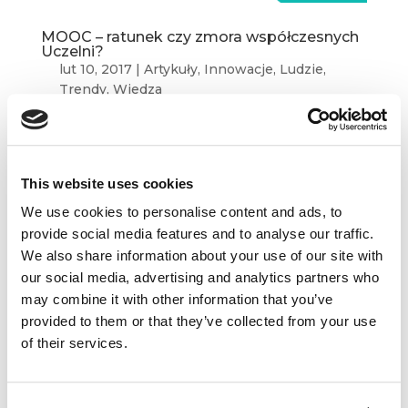
MOOC – ratunek czy zmora współczesnych
Uczelni?
lut 10, 2017
|
Artykuły
,
Innowacje
,
Ludzie
,
Trendy
,
Wiedza
Choć mamy świadomość tego, jak szybko
i w jakiej skali technologia zmienia nasze życie,
to czasem nie doceniamy punktów zwrotnych,
This website uses cookies
które będą miały kluczowe znaczenie dla naszej
przyszłości. Tylko w ciągu ostatnich 12 miesięcy...
We use cookies to personalise content and ads, to
provide social media features and to analyse our traffic.
We also share information about your use of our site with
our social media, advertising and analytics partners who
may combine it with other information that you’ve
provided to them or that they’ve collected from your use
of their services.
Dane kontaktowe
questus
