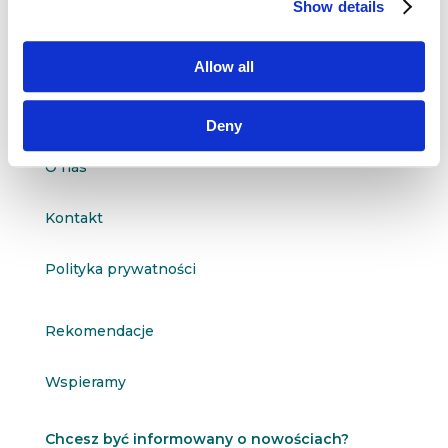
ul. Organizacji WiN 83/7
Show details
91-811 Łódź

601 098 038
Allow all
questus@questus.pl

Deny
O nas
Kontakt
Polityka prywatności
Rekomendacje
Wspieramy
Chcesz być informowany o nowościach?