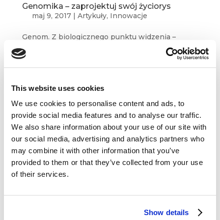
Genomika – zaprojektuj swój życiorys
maj 9, 2017
|
Artykuły
,
Innowacje
Genom. Z biologicznego punktu widzenia –
zestaw genów wchodzących w skład
pojedynczego zestawu chromosomów.
Od strony praktycznej – źródło informacji
o naszej przyszłości. Genomika, warta dziś ponad
This website uses cookies
11 miliardów dziedzina nauki, zajmująca się...
We use cookies to personalise content and ads, to
provide social media features and to analyse our traffic.
We also share information about your use of our site with
our social media, advertising and analytics partners who
may combine it with other information that you’ve
provided to them or that they’ve collected from your use
Dane kontaktowe
of their services.
questus

ul. Organizacji WiN 83/7
91-811 Łódź
Show details