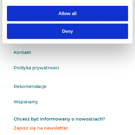

601 098 038
Allow all
questus@questus.pl

Deny
O nas
Kontakt
Polityka prywatności
Rekomendacje
Wspieramy
Chcesz być informowany o nowościach?
Zapisz się na newsletter