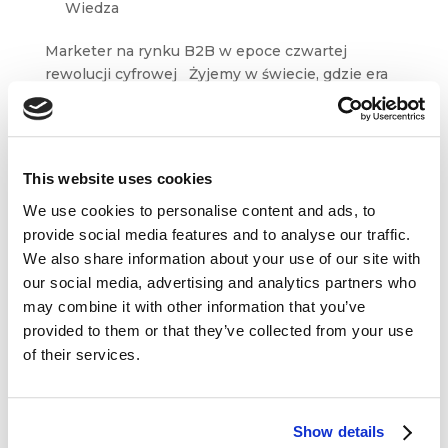
Wiedza
Marketer na rynku B2B w epoce czwartej
rewolucji cyfrowej Żyjemy w świecie, gdzie era
cyfrowa kształtuje naszą rzeczywistość, wywiera
ogromny wpływ na zwyczaje klientów, a tym
samym na ekosystem marketingowy.
W ostatnich latach granica między marketingiem
This website uses cookies
B2B...
We use cookies to personalise content and ads, to
provide social media features and to analyse our traffic.
We also share information about your use of our site with
our social media, advertising and analytics partners who
may combine it with other information that you’ve
provided to them or that they’ve collected from your use
Dane kontaktowe
of their services.
questus

ul. Organizacji WiN 83/7
91-811 Łódź
Show details