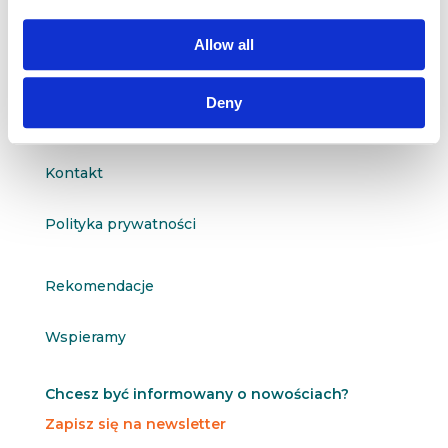

601 098 038
Allow all
questus@questus.pl

Deny
O nas
Kontakt
Polityka prywatności
Rekomendacje
Wspieramy
Chcesz być informowany o nowościach?
Zapisz się na newsletter