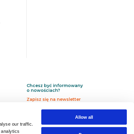
g
Chcesz być informowany
o nowościach?
Zapisz się na newsletter
N
N
Newsletter
Allow all
e
e
w
w
yse our traffic.
s
s
 analytics