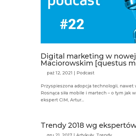
Digital marketing w nowe
Maciorowskim [questus ma
paź 12, 2021
|
Podcast
Przyspieszona adopcja technologii, nawet 
Rosnąca siła mobile i martech – o tym jak 
ekspert CIM, Artur...
Trendy 2018 wg ekspertów 
gru 21, 2017
|
Artykuły
,
Trendy