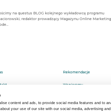
 gościmy na questus BLOG kolejnego wykładowcę programu
 Maciorowski, redaktor prowadzący Magazynu Online Marketin
de...
as
Rekomendacje
takt
Wspieramy
s
ityka prywatności
ise content and ads, to provide social media features and to anal
about your use of our site with our social media, advertising and