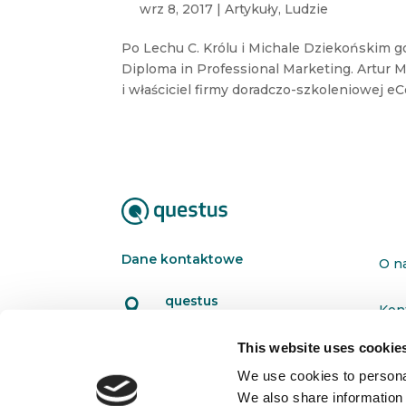
wrz 8, 2017
|
Artykuły
,
Ludzie
Po Lechu C. Królu i Michale Dziekońskim
Diploma in Professional Marketing. Artur
i właściciel firmy doradczo-szkoleniowej eCo
Dane kontaktowe
O n
questus

Kon
ul. Organizacji WiN 83/7
91-811 Łódź
This website uses cookie
Pol

601 098 038
We use cookies to personal
We also share information 