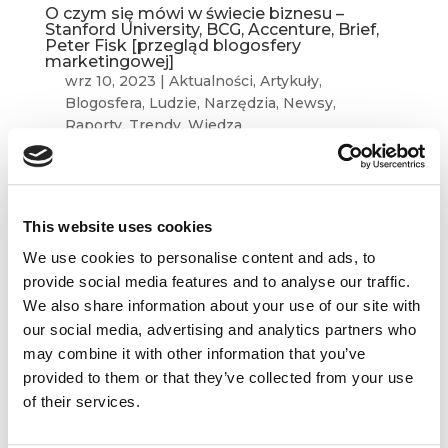
O czym się mówi w świecie biznesu –
Stanford University, BCG, Accenture, Brief,
Peter Fisk [przegląd blogosfery
marketingowej]
wrz 10, 2023
|
Aktualności
,
Artykuły
,
Blogosfera
,
Ludzie
,
Narzędzia
,
Newsy
,
Raporty
,
Trendy
,
Wiedza
Zapraszamy na kolejny przegląd marketingowej
i biznesowej blogosfery. W tym miesiącu
przedstawiamy Wam teksty autorstwa: Stanford
This website uses cookies
University, BCG, Accenture, Brief.pl oraz Peter
We use cookies to personalise content and ads, to
Fisk. Przyjemnej wrześniowej lektury! To Make
provide social media features and to analyse our traffic.
Influencers Seem More Authentic, Just...
We also share information about your use of our site with
our social media, advertising and analytics partners who
may combine it with other information that you’ve
provided to them or that they’ve collected from your use
of their services.
Dane kontaktowe