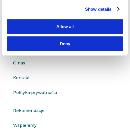
questus
Show details

ul. Organizacji WiN 83/7
91-811 Łódź
Allow all

601 098 038
questus@questus.pl
Deny

O nas
Kontakt
Polityka prywatności
Rekomendacje
Wspieramy