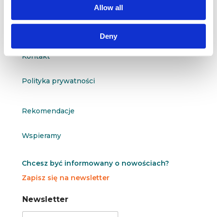
Allow all
O nas
Deny
Kontakt
Polityka prywatności
Rekomendacje
Wspieramy
Chcesz być informowany o nowościach?
Zapisz się na newsletter
N
N
Newsletter
e
e