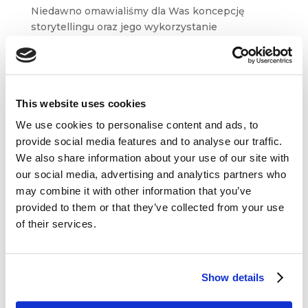
Niedawno omawialiśmy dla Was koncepcję
storytellingu oraz jego wykorzystanie
w marketingu i biznesie. Ścisłe powiązanie
z narratologią odnajduje pojęcie archetypu,
na którym skupimy się w tym artykule. Dowiecie
się z niego...
This website uses cookies
We use cookies to personalise content and ads, to
provide social media features and to analyse our traffic.
We also share information about your use of our site with
our social media, advertising and analytics partners who
may combine it with other information that you’ve
Dane kontaktowe
provided to them or that they’ve collected from your use
of their services.
questus

ul. Organizacji WiN 83/7
91-811 Łódź
Show details

601 098 038
questus@questus.pl
