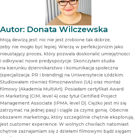
w
s
l
e
t
Autor: Donata Wilczewska
t
e
Moją dewizą jest: nic nie jest zrobione tak dobrze,
r
żeby nie mogło być lepiej. Wierzę w perfekcjonizm jako
N
nieustający proces, który pozwala doskonalić umiejętności
e
i odkrywać nowe predyspozycje. Skończyłam studia
w
s
na kierunku dziennikarstwo i komunikacja społeczna
l
(specjalizacja: PR i branding) na Uniwersytecie Łódzkim.
e
Studiowałam również filmoznawstwo (UŁ) oraz montaż
t
filmowy (Akademia MultiArt). Posiadam certyfikat Award
t
in Marketing (CIM, level 4) oraz tytuł Certified Project
e
r
Management Associate (IPMA, level D). Ciężko jest mi się
zatrzymać na jednej pasji i ciągle za czymś gonię. Obecnie
obszarem marketingu, który szczególnie chętnie eksploruję,
jest customer experience. W wolnych chwilach natomiast
chętnie zaznajamiam się z dziełami filmowymi bądź sięgam