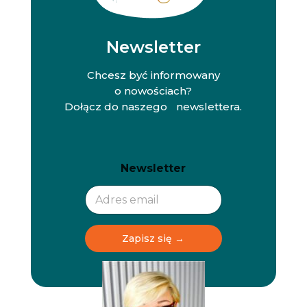
Newsletter
Chcesz być informowany
o nowościach?
Dołącz do naszego newslettera.
N
N
Newsletter
e
e
w
w
s
s
l
l
e
e
t
t
Zapisz się →
t
t
e
e
r
r
N
e