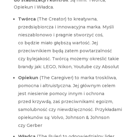
Opiekun i Władca.
Twórca
(The Creator) to kreatywna,
przedsiębiorcza i innowacyjna marka. Myśli
nieszablonowo i pragnie stworzyć coś,
co będzie miało głębszą wartość. Jej
przeciwnikiem będą zatem powtarzalność
czy bylejakość. Twórcą możemy określić takie
brandy jak: LEGO, Nikon, Youtube czy Absolut
Opiekun
(The Caregiver) to marka troskliwa,
pomocna i altruistyczna. Jej głównym celem
jest niesienie pomocy innym i ochrona
przed krzywdą, zaś przeciwnikami: egoizm,
samolubność czy niewdzięczność. Przykładami
opiekunów są: Volvo, Johnson & Johnson
czy Gerber
Władca
(The Ruler) to odpowiedzialny lider