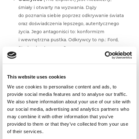
śmiały i otwarty na wyzwania. Dąży
do poznania siebie poprzez odkrywanie świata
oraz doświadczenia lepszego, autentycznego
życia. Jego antagoniści to: konformizm
i wewnętrzna pustka. Odkrywcy to np.: Ford,
Starbucks, Amazon, Jeep
Mędrzec
(The Sage) to inteligentny, pracowity,
oświecony poszukiwacz prawdy. Jego cel
to zrozumieć świat dzięki inteligencji
This website uses cookies
i analityce, odkryć prawdę i nauczać innych.
We use cookies to personalise content and ads, to
Nie lubi się więc z ignorancją, kłamstwem
provide social media features and to analyse our traffic.
czy brakiem wiedzy. Przykładami tego
We also share information about your use of our site with
archetypu są: National Geographic, Vichy, CNN
our social media, advertising and analytics partners who
czy Oprah Winfrey.
may combine it with other information that you’ve
provided to them or that they’ve collected from your use
of their services.
W literaturze odnaleźć można
szereg innych