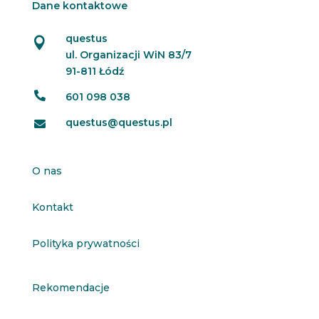
Dane kontaktowe
questus

ul. Organizacji WiN 83/7
91-811 Łódź

601 098 038
questus@questus.pl

O nas
Kontakt
Polityka prywatności
Rekomendacje