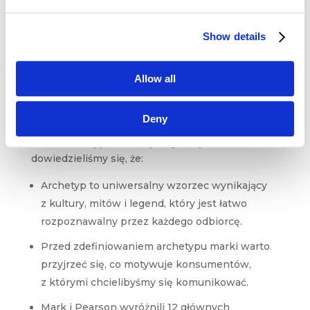
archetypów
. Ich liczba jest bowiem
nieskończona. Warto również pamiętać,
że
marka może reprezentować więcej niż
Show details
jeden archetyp
, a ich natężenie obecne
w opowieści może być różne.
Allow all
Warto zapamiętać
Deny
Podsumowując, z dzisiejszego artykułu
dowiedzieliśmy się, że:
Archetyp to uniwersalny wzorzec wynikający
z kultury, mitów i legend, który jest łatwo
rozpoznawalny przez każdego odbiorcę.
Przed zdefiniowaniem archetypu marki warto
przyjrzeć się, co motywuje konsumentów,
z którymi chcielibyśmy się komunikować.
Mark i Pearson wyróżnili 12 głównych