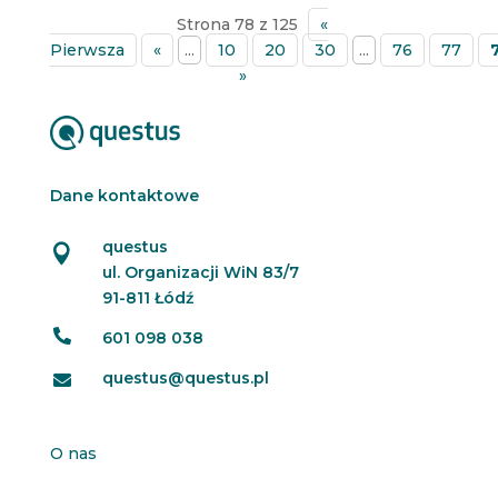
Strona 78 z 125
«
Pierwsza
«
...
10
20
30
...
76
77
»
Dane kontaktowe
questus

ul. Organizacji WiN 83/7
91-811 Łódź

601 098 038
questus@questus.pl

O nas