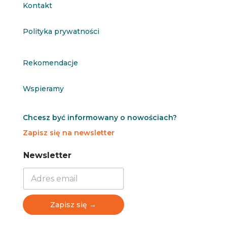
Kontakt
Polityka prywatności
Rekomendacje
Wspieramy
Chcesz być informowany o nowościach?
Zapisz się na newsletter
N
N
Newsletter
e
e
w
w
s
s
l
l
e
e
Zapisz się →
t
t
t
t