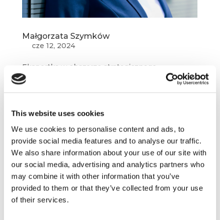
Małgorzata Szymków
cze 12, 2024
Ekspertka w obszarze strategicznego
zarządzania marketingiem i komunikacji
marketingowej w sektorze B2B/B2C. Wiedzę
marketingową zdobywała realizując projekty
marketingowe dla firm z różnych branż: stolarki
This website uses cookies
drzwiowej, finansowej, budowlanej, automatyki
We use cookies to personalise content and ads, to
przemysłowej....
provide social media features and to analyse our traffic.
We also share information about your use of our site with
our social media, advertising and analytics partners who
may combine it with other information that you’ve
provided to them or that they’ve collected from your use
of their services.