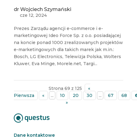
dr Wojciech Szymański
cze 12, 2024
Prezes Zarządu agencji e-commerce i e-
marketingowej Ideo Force Sp. z o.o. posiadającej
na koncie ponad 1000 zrealizowanych projektów
e-marketingowych dla takich marek jak m.in.:
Bosch, LG Electronics, Telewizja Polska, Wolters
Kluwer, Eva Minge, Morele.net, Targi...
Strona 69 z 125
«
Pierwsza
«
...
10
20
30
...
67
68
»
Dane kontaktowe