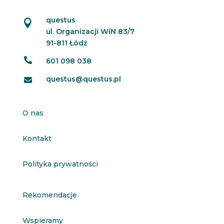
questus

ul. Organizacji WiN 83/7
91-811 Łódź

601 098 038
questus@questus.pl

O nas
Kontakt
Polityka prywatności
Rekomendacje
Wspieramy