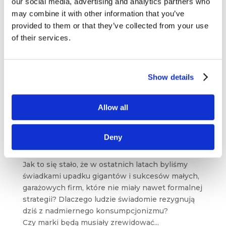
our social media, advertising and analytics partners who
przez użytkowników za pomocą...
may combine it with other information that you’ve
provided to them or that they’ve collected from your use
of their services.
Show details
Allow all
Nowa ekonomia – 4 idee, które niszczą
gigantów
Deny
lip 19, 2018
|
Artykuły
,
Trendy
Jak to się stało, że w ostatnich latach byliśmy
świadkami upadku gigantów i sukcesów małych,
garażowych firm, które nie miały nawet formalnej
strategii? Dlaczego ludzie świadomie rezygnują
dziś z nadmiernego konsumpcjonizmu?
Czy marki będą musiały zrewidować...