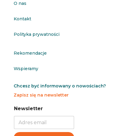
O nas
Kontakt
Polityka prywatności
Rekomendacje
Wspieramy
Chcesz być informowany o nowościach?
Zapisz się na newsletter
N
N
Newsletter
e
e
w
w
s
s
l
l