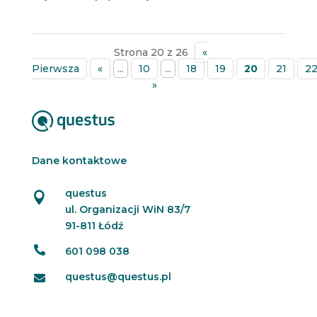
Strona 20 z 26
«
Pierwsza
«
...
10
...
18
19
20
21
2
»
Dane kontaktowe
questus

ul. Organizacji WiN 83/7
91-811 Łódź

601 098 038
questus@questus.pl
