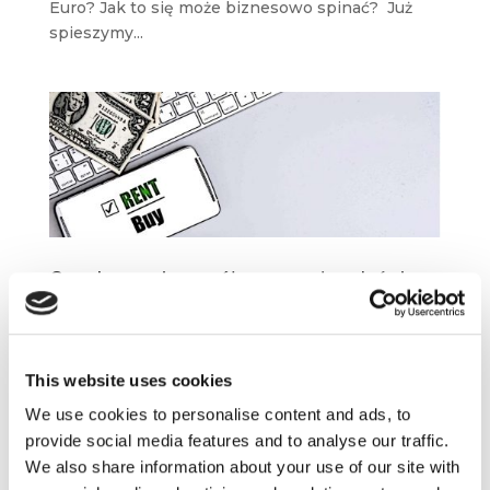
Euro? Jak to się może biznesowo spinać? Już
spieszymy...
Czy ekonomia współpracy może udać się
w Polsce?
wrz 3, 2018
|
Artykuły
,
Trendy
W ostatnim dziesięcioleciu nie raz usłyszeliśmy
This website uses cookies
o sharing economy, crowdfundingu czy też
ekonomii współpracy. Dziś ten rodzaj
We use cookies to personalise content and ads, to
przedsiębiorczości nikogo już nie dziwi –
provide social media features and to analyse our traffic.
korzystamy z BlaBlaCar, Airbnb
We also share information about your use of our site with
czy CouchSurfingu, usługi dostarczane