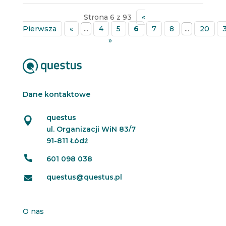
Strona 6 z 93
«
Pierwsza
«
...
4
5
6
7
8
...
20
»
Dane kontaktowe
questus

ul. Organizacji WiN 83/7
91-811 Łódź

601 098 038
questus@questus.pl

O nas