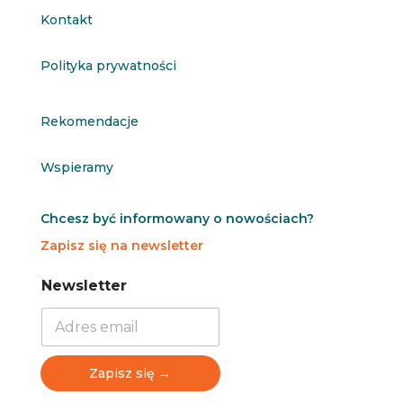
Kontakt
Polityka prywatności
Rekomendacje
Wspieramy
Chcesz być informowany o nowościach?
Zapisz się na newsletter
N
N
Newsletter
e
e
w
w
s
s
l
l
e
e
Zapisz się →
t
t