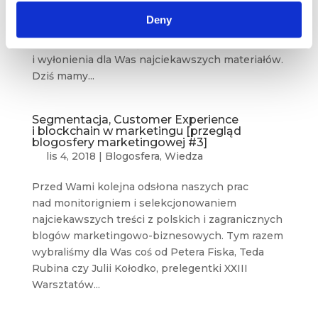
na najpopularniejszych blogach i serwisach
Deny
znów pojawiło się mnóstwo wartościowych
treści, które zobowiązały nas do ostrej selekcji
i wyłonienia dla Was najciekawszych materiałów.
Dziś mamy...
Segmentacja, Customer Experience
i blockchain w marketingu [przegląd
blogosfery marketingowej #3]
lis 4, 2018
|
Blogosfera
,
Wiedza
Przed Wami kolejna odsłona naszych prac
nad monitorigniem i selekcjonowaniem
najciekawszych treści z polskich i zagranicznych
blogów marketingowo-biznesowych. Tym razem
wybraliśmy dla Was coś od Petera Fiska, Teda
Rubina czy Julii Kołodko, prelegentki XXIII
Warsztatów...