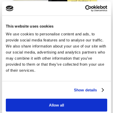
Nie bójmy się AI – czyli w czym może nam
pomóc sztuczna inteligencja?
maj 15, 2019
|
Artykuły
,
Trendy
This website uses cookies
We use cookies to personalise content and ads, to
Rozwój technologii to nowe możliwości, ale też
provide social media features and to analyse our traffic.
nowe zagrożenia – niekiedy obawiamy się,
We also share information about your use of our site with
co może przynieść wszechobecność sztucznej
our social media, advertising and analytics partners who
inteligencji. Już teraz, w 2019 roku, niemal każda
may combine it with other information that you’ve
branża zmienia się wskutek rozwoju AI.
provided to them or that they’ve collected from your use
Zwolennicy szerokiego...
of their services.
Big Data w marketingu, znikające maile
i myślenie strategiczne [Przegląd
blogosfery marketingowej #5]
Show details
gru 9, 2018
|
Blogosfera
,
Wiedza
Marketingowi i biznesowi blogerzy ani myślą
Allow all
zwalniać tempa. W ostatnich dniach