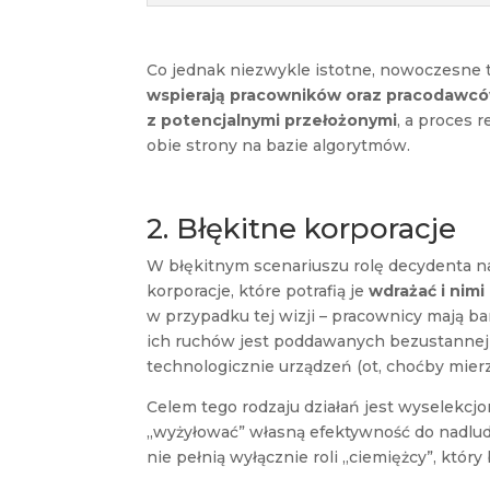
Co jednak niezwykle istotne, nowoczesne tec
wspierają pracowników oraz pracodawc
z potencjalnymi przełożonymi
, a proces 
obie strony na bazie algorytmów.
2. Błękitne korporacje
W błękitnym scenariuszu rolę decydenta na 
korporacje, które potrafią je
wdrażać i nimi
w przypadku tej wizji – pracownicy mają ba
ich ruchów jest poddawanych bezustannej 
technologicznie urządzeń (ot, choćby mier
Celem tego rodzaju działań jest wyselekcjon
„wyżyłować” własną efektywność do nadludz
nie pełnią wyłącznie roli „ciemiężcy”, któ