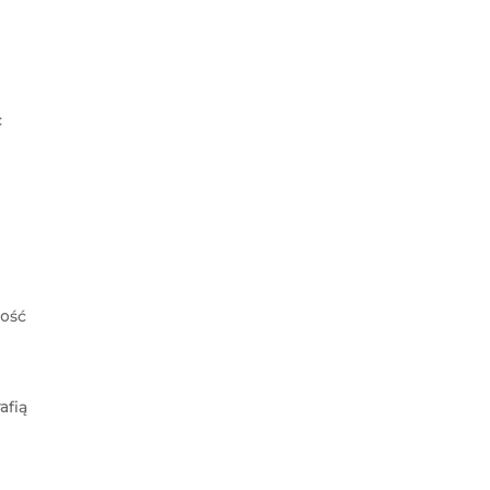
c
zość
afią