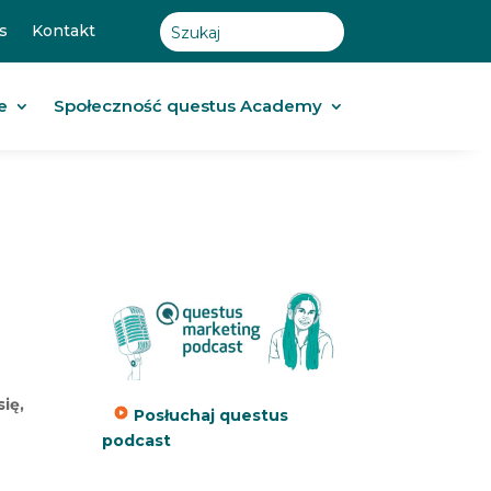
s
Kontakt
e
Społeczność questus Academy
ię,
Posłuchaj questus
podcast