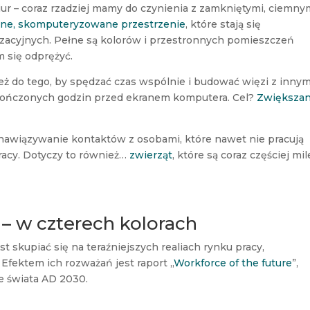
ur – coraz rzadziej mamy do czynienia z zamkniętymi, ciemny
stotne, skomputeryzowane przestrzenie
, które stają się
zacyjnych. Pełne są kolorów i przestronnych pomieszczeń
 się odprężyć.
eż do tego, by spędzać czas wspólnie i budować więzi z innym
eskończonych godzin przed ekranem komputera. Cel?
Zwiększan
nawiązywanie kontaktów z osobami, które nawet nie pracują
racy. Dotyczy to również…
zwierząt
, które są coraz częściej mil
 – w czterech kolorach
ast skupiać się na teraźniejszych realiach rynku pracy,
 Efektem ich rozważań jest raport „
Workforce of the future
”,
je świata AD 2030.