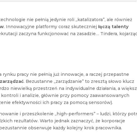
hnologie nie pełnią jedynie roli „katalizatora”, ale również
ów
. Innowacyjne platformy coraz skuteczniej
łączą talenty
rekrutacji zaczyna funkcjonować na zasadzie… Tindera, kojarzą
rynku pracy nie pełnią już innowacje, a raczej przepastne
 zarządzać
. Bezustanne „zarządzanie” to zresztą słowo klucz
rdzo niewielką przestrzeń na indywidualne działania, a więks
kontroli i analizie, głównie przy pomocy zaawansowanych
zenie efektywności ich pracy za pomocą sensorów).
owanie i przeszkolenie „high-performers” – ludzi, którzy potr
kich rezultatów. Warto jednak zaznaczyć, że korporacje
ry bezustannie obserwuje każdy kolejny krok pracownika.