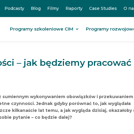
Podcasty
Blog
Filmy
Raporty
Case Studies
O na
Programy szkoleniowe CIM
Programy rozwojow
ości – jak będziemy pracować
się z sumiennym wykonywaniem obowiązków i przekuwaniem
etne czynności. Jednak gdyby porównać to, jak wyglądała
e kilkanaście lat temu, a jak wygląda dzisiaj, okazałoby s
obie pytanie – co będzie dalej?