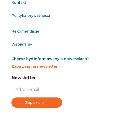
Kontakt
Polityka prywatności
Rekomendacje
Wspieramy
Chcesz być informowany o nowościach?
Zapisz się na newsletter
N
N
Newsletter
e
e
w
w
s
s
l
l
e
e
Zapisz się →
t
t
t
t