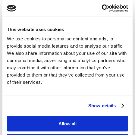
Wielkimi krokami zbliża się 28. finał Wielkiej
Orkiestry Świątecznej Pomocy. Wydarzenia,
akcji, projektu charytatywnego, który jest
ewenementem na skalę nie tylko europejską.
This website uses cookies
Trudno znaleźć przykłady podobnych inicjatyw,
We use cookies to personalise content and ads, to
które...
provide social media features and to analyse our traffic.
We also share information about your use of our site with
our social media, advertising and analytics partners who
may combine it with other information that you’ve
provided to them or that they’ve collected from your use
of their services.
Show details
Misja, wizja i strategia organizacji
Allow all
[elementarz marketera #17]
wrz 30, 2019
|
Artykuły
,
Wiedza