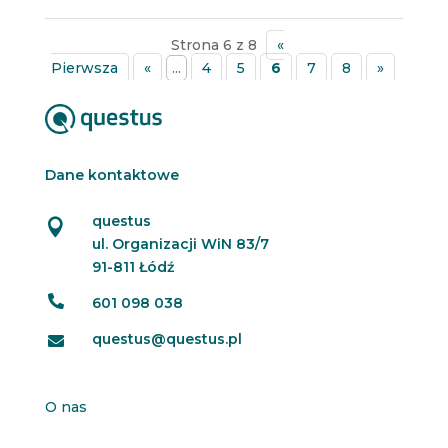
Strona 6 z 8
«
Pierwsza
«
...
4
5
6
7
8
»
Dane kontaktowe
questus

ul. Organizacji WiN 83/7
91-811 Łódź

601 098 038
questus@questus.pl

O nas