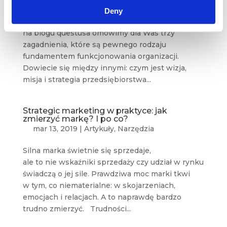
Deny
Cześć! W ramach kolejnego wiedzowego artykułu
na blogu questusa omówimy dla Was trzy
zagadnienia, które są pewnego rodzaju
fundamentem funkcjonowania organizacji.
Dowiecie się między innymi: czym jest wizja,
misja i strategia przedsiębiorstwa...
Strategic marketing w praktyce: jak
zmierzyć markę? I po co?
mar 13, 2019
|
Artykuły
,
Narzędzia
Silna marka świetnie się sprzedaje,
ale to nie wskaźniki sprzedaży czy udział w rynku
świadczą o jej sile. Prawdziwa moc marki tkwi
w tym, co niematerialne: w skojarzeniach,
emocjach i relacjach. A to naprawdę bardzo
trudno zmierzyć. Trudności...