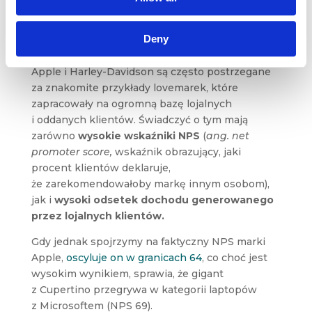
Deny
A co z Harleyem i Apple?
Apple i Harley-Davidson są często postrzegane
za znakomite przykłady lovemarek, które
zapracowały na ogromną bazę lojalnych
i oddanych klientów. Świadczyć o tym mają
zarówno
wysokie wskaźniki NPS
(
ang. net
promoter score,
wskaźnik obrazujący, jaki
procent klientów deklaruje,
że zarekomendowałoby markę innym osobom),
jak i
wysoki odsetek dochodu generowanego
przez lojalnych klientów.
Gdy jednak spojrzymy na faktyczny NPS marki
Apple,
oscyluje on w granicach 64
, co choć jest
wysokim wynikiem, sprawia, że gigant
z Cupertino przegrywa w kategorii laptopów
z Microsoftem (NPS 69).