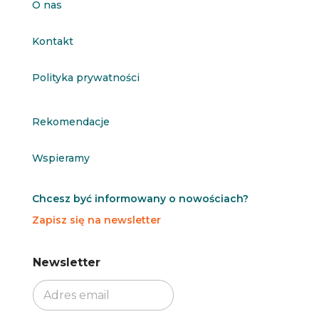
O nas
Kontakt
Polityka prywatności
Rekomendacje
Wspieramy
Chcesz być informowany o nowościach?
Zapisz się na newsletter
N
N
Newsletter
e
e
w
w
s
s
l
l