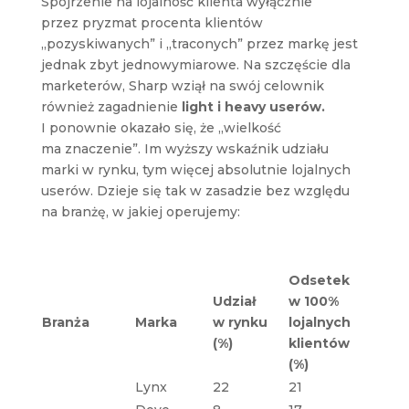
Spojrzenie na lojalność klienta wyłącznie
przez pryzmat procenta klientów
„pozyskiwanych” i „traconych” przez markę jest
jednak zbyt jednowymiarowe. Na szczęście dla
marketerów, Sharp wziął na swój celownik
również zagadnienie
light i heavy userów.
I ponownie okazało się, że „wielkość
ma znaczenie”. Im wyższy wskaźnik udziału
marki w rynku, tym więcej absolutnie lojalnych
userów. Dzieje się tak w zasadzie bez względu
na branżę, w jakiej operujemy:
Odsetek
Udział
w 100%
Branża
Marka
w rynku
lojalnych
(%)
klientów
(%)
Lynx
22
21