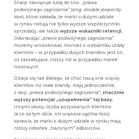
Sharp nawiązuje tutaj do tzw. „prawa
podwójnego zagrożenia” (
ang. double jeopardy
law
), które zakłada, że marki o dużym udziale
w rynku notują nie tylko wyższe współczynniki
sprzedaży, ale także
wyższe wskaźniki retencji.
Odwracając „prawo podwójnego zagrożenia”,
możemy wnioskować również o wskaźniku utraty
klientów – w przypadku dużych brandów jest on,
co zaskakujące, niższy niż w przypadku marek
niszowych.
Dzieje się tak dlatego, że choć tracą one więcej
klientów niż małe brandy, mają jednocześnie,
z racji „prawa podwójnego zagrożenia”,
znacznie
wyższy potencjał „uzupełnienia” tej bazy.
Innymi słowy, liczba pozyskanych klientów
(a co za tym idzie, ich większa ogólna ilość)
sprawia, że marki o dużym udziale w rynku mają
niższy odsetek „traconych” odbiorców.