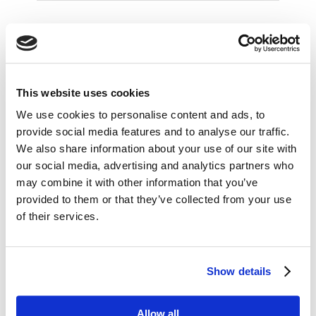
Inny czynnik wpływający na lojalność klienta jest
niezwykle prozaiczny –
to szerokość
asortymentu dostępnego w sklepie,
w którym kupujemy. Efektem tego osoby
This website uses cookies
z małych miejscowości, kupujące w małych
We use cookies to personalise content and ads, to
sklepach są znacznie mocniej przywiązane (choć
provide social media features and to analyse our traffic.
w dużej mierze z racji inercji) do poszczególnych
We also share information about your use of our site with
marek.
our social media, advertising and analytics partners who
Warto również zwrócić uwagę na fakt, iż rosnący
may combine it with other information that you’ve
wybór dostępnych produktów także może
provided to them or that they’ve collected from your use
skłonić klienta do zwiększonej lojalności.
of their services.
W obliczu malejących zasobów czasowych,
zakup znanej marki jest bowiem dla niego
rozwiązaniem bezpieczniejszym,
Show details
pozbawiającym niepotrzebnego ryzyka
związanego z potencjalnie nietrafionym
zakupem.
Allow all