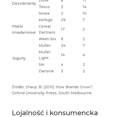
Dove
8
17
Dezodoranty
Tesco
3
14
Nivea
2
10
Kellogs
29
7
Płatki
Cereal
17
2
śniadaniowe
Partners
Weet-bix
9
2
Muller
24
7
Muller
14
4
Light
Jogurty
Ski
4
2
Danone
3
2
Źródło: Sharp, B. (2011), How Brands Grow?;
Oxford University Press, South Melbourne
Lojalność i konsumencka