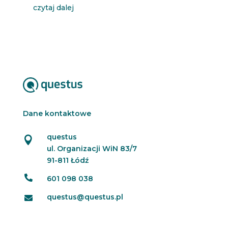
czytaj dalej
Dane kontaktowe
questus

ul. Organizacji WiN 83/7
91-811 Łódź

601 098 038
questus@questus.pl
