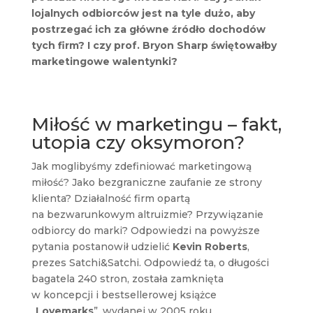
lojalnych odbiorców jest na tyle dużo, aby
postrzegać ich za główne źródło dochodów
tych firm? I czy prof. Bryon Sharp świętowałby
marketingowe walentynki?
Miłość w marketingu – fakt,
utopia czy oksymoron?
Jak moglibyśmy zdefiniować marketingową
miłość? Jako bezgraniczne zaufanie ze strony
klienta? Działalność firm opartą
na bezwarunkowym altruizmie? Przywiązanie
odbiorcy do marki? Odpowiedzi na powyższe
pytania postanowił udzielić
Kevin Roberts
,
prezes Satchi&Satchi. Odpowiedź ta, o długości
bagatela 240 stron, została zamknięta
w koncepcji i bestsellerowej książce
„
Lovemarks
”, wydanej w 2005 roku.