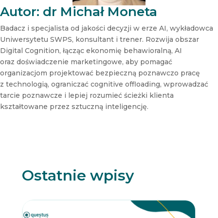
t
Autor: dr Michał Moneta
t
e
Badacz i specjalista od jakości decyzji w erze AI, wykładowca
r
Uniwersytetu SWPS, konsultant i trener. Rozwija obszar
N
Digital Cognition, łącząc ekonomię behawioralną, AI
e
oraz doświadczenie marketingowe, aby pomagać
w
s
organizacjom projektować bezpieczną poznawczo pracę
l
z technologią, ograniczać cognitive offloading, wprowadzać
e
tarcie poznawcze i lepiej rozumieć ścieżki klienta
t
kształtowane przez sztuczną inteligencję.
t
e
r
Ostatnie wpisy