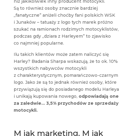
niż jakikolwiek inny producent motocykli.
Są to również osoby znacznie bardziej
„fanatyczne” aniżeli choćby fani polskich WSK
i Junaków – tatuaży z logo tych marek próżno
szukać na ramionach rodzimych motocyklistów,
podczas gdy „dziara z Harleyem” to zjawisko
co najmniej popularne.
Ilu takich klientów może zatem naliczyć się
Harley? Badania Sharpa wskazują, że to ok. 10%
wszystkich nabywców motocykli
z charakterystycznym, pomarańczowo-czarnym
logo. Jako że są to jednak również osoby, które
przywiązują się do posiadanego modelu Harleya
i unikają kupowania nowego,
odpowiadają one
za zaledwie… 3,5% przychodów ze sprzedaży
motocykli.
M jak marketing, M jak