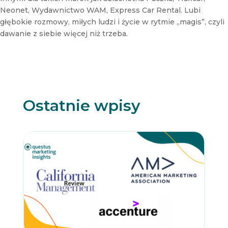
s
Neonet, Wydawnictwo WAM, Express Car Rental. Lubi
l
głębokie rozmowy, miłych ludzi i życie w rytmie „magis”, czyli
e
dawanie z siebie więcej niż trzeba.
t
t
e
r
Ostatnie wpisy