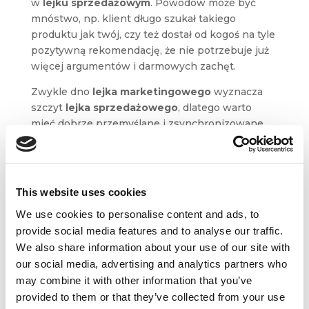
w
lejku sprzedażowym
. Powodów może być
mnóstwo, np. klient długo szukał takiego
produktu jak twój, czy też dostał od kogoś na tyle
pozytywną rekomendację, że nie potrzebuje już
więcej argumentów i darmowych zachęt.
Zwykle dno
lejka marketingowego
wyznacza
szczyt
lejka sprzedażowego
, dlatego warto
mieć dobrze przemyślane i zsynchronizowane
ze sobą strategie działań oraz zadbać o bliską
współpracę zespołów
marketingowych
i sprzedażowych.
Lejek sprzedaży
jest
napędzany przez
działania marketingowe
,
This website uses cookies
które tworzą świadomość w celu wygenerowania
We use cookies to personalise content and ads, to
popytu
na produkt. Ci, którzy to rozumieją
provide social media features and to analyse our traffic.
oraz potrafią zaprojektować efektywne lejki
We also share information about your use of our site with
i tworzyć odpowiednie „segmentacje”
our social media, advertising and analytics partners who
konsumentów, najszybciej osiągają szczyty
may combine it with other information that you’ve
w biznesie.
provided to them or that they’ve collected from your use