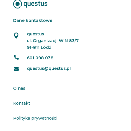
Dane kontaktowe
questus

ul. Organizacji WiN 83/7
91-811 Łódź

601 098 038
questus@questus.pl

O nas
Kontakt
Polityka prywatności