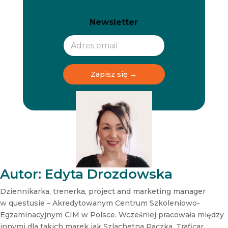
N
N
Newsletter
e
e
w
w
s
s
l
l
e
e
t
t
Zapisz się →
t
t
e
e
r
r
N
e
w
s
l
e
t
Autor: Edyta Drozdowska
t
e
Dziennikarka, trenerka, project and marketing manager
r
w questusie – Akredytowanym Centrum Szkoleniowo-
N
Egzaminacyjnym CIM w Polsce. Wcześniej pracowała między
e
innymi dla takich marek jak Szlachetna Paczka, Traficar,
w