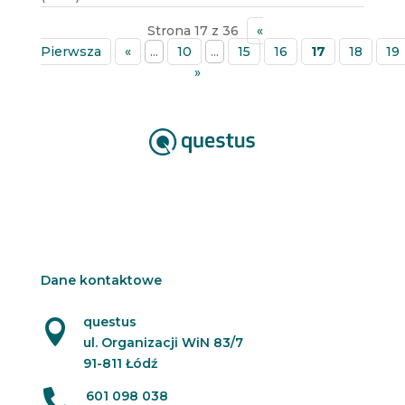
Strona 17 z 36
«
Pierwsza
«
...
10
...
15
16
17
18
19
»
Dane kontaktowe
questus

ul. Organizacji WiN 83/7
91-811 Łódź

601 098 038