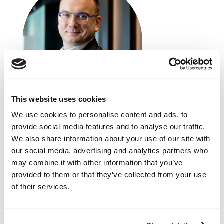
This website uses cookies
We use cookies to personalise content and ads, to
Piotr Ruszowski
provide social media features and to analyse our traffic.
Mondial Assistance
We also share information about your use of our site with
our social media, advertising and analytics partners who
Managing Director
may combine it with other information that you’ve
Z Mondial Assistance związany od 2011 roku,
provided to them or that they’ve collected from your use
na początku jako kierownik działu marketingu
of their services.
i komunikacji, od maja 2014 roku dyrektor pionu
sprzedaży i marketingu, a od stycznia 2022
prezes zarządu. Doświadczenie zawodowe