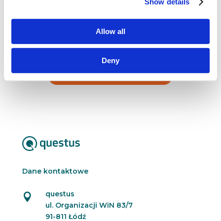
zdobywał m.in. w PricewaterhouseCoopers
Show details
(PwC) oraz ING Nationale-Nederlanden Polska.
Absolwent London School of Public Relations.
Allow all
Deny
Wszyscy eksperci ????
Dane kontaktowe
questus

ul. Organizacji WiN 83/7
91-811 Łódź