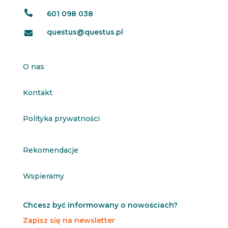

601 098 038
questus@questus.pl

O nas
Kontakt
Polityka prywatności
Rekomendacje
Wspieramy
Chcesz być informowany o nowościach?
Zapisz się na newsletter