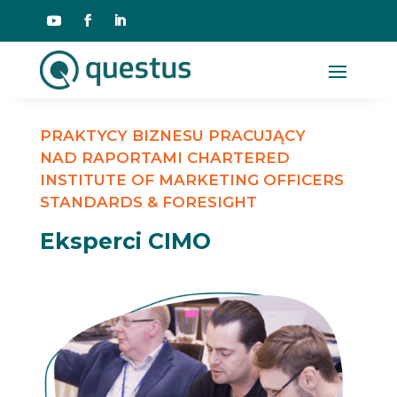
PRAKTYCY BIZNESU PRACUJĄCY
NAD RAPORTAMI CHARTERED
INSTITUTE OF MARKETING OFFICERS
STANDARDS & FORESIGHT
Eksperci CIMO