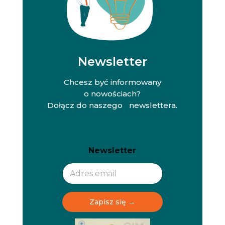
Newsletter
Chcesz być informowany
o nowościach?
Dołącz do naszego newslettera.
N
N
Newsletter
e
e
w
w
s
s
l
l
e
e
t
t
Zapisz się →
t
t
e
e