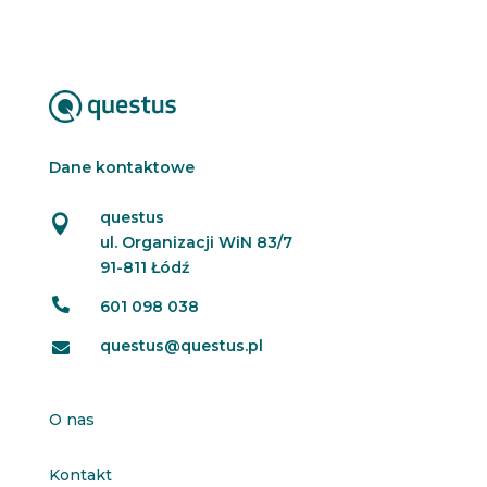
Dane kontaktowe
questus

ul. Organizacji WiN 83/7
91-811 Łódź

601 098 038
questus@questus.pl

O nas
Kontakt