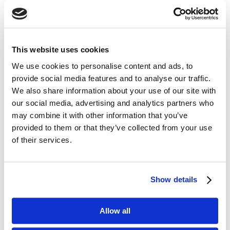
This website uses cookies
We use cookies to personalise content and ads, to
provide social media features and to analyse our traffic.
Wybierając strategię powinniśmy ocenić siłę
We also share information about your use of our site with
każdego czynnika
our social media, advertising and analytics partners who
may combine it with other information that you’ve
provided to them or that they’ve collected from your use
Analiza SWOT – niezbędnik
of their services.
w marketingu i biznesie
A zatem, podsumowując:
Show details
Analiza SWOT zawiera w sobie wewnętrzne
i zewnętrzne czynniki wpływające na działanie
organizacji;
Allow all
pod skrótem SWOT ukrywają się cztery