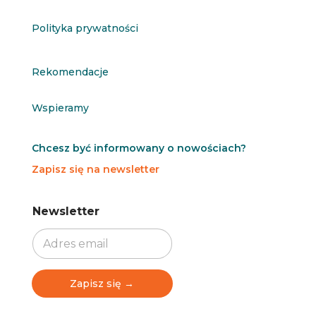
Polityka prywatności
Rekomendacje
Wspieramy
Chcesz być informowany o nowościach?
Zapisz się na newsletter
N
N
Newsletter
e
e
w
w
s
s
l
l
e
e
t
t
Zapisz się →
t
t
e
e