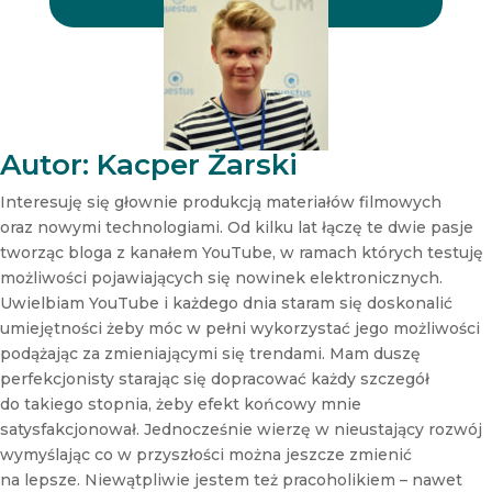
r
r
N
e
w
s
l
e
t
Autor: Kacper Żarski
t
e
Interesuję się głownie produkcją materiałów filmowych
r
oraz nowymi technologiami. Od kilku lat łączę te dwie pasje
N
tworząc bloga z kanałem YouTube, w ramach których testuję
e
możliwości pojawiających się nowinek elektronicznych.
w
s
Uwielbiam YouTube i każdego dnia staram się doskonalić
l
umiejętności żeby móc w pełni wykorzystać jego możliwości
e
podążając za zmieniającymi się trendami. Mam duszę
t
perfekcjonisty starając się dopracować każdy szczegół
t
do takiego stopnia, żeby efekt końcowy mnie
e
r
satysfakcjonował. Jednocześnie wierzę w nieustający rozwój
wymyślając co w przyszłości można jeszcze zmienić
na lepsze. Niewątpliwie jestem też pracoholikiem – nawet