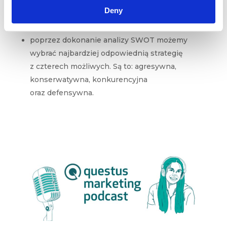
kategorie czynników, czyli mocne i słabe
Deny
strony oraz szanse i zagrożenia;
poprzez dokonanie analizy SWOT możemy
wybrać najbardziej odpowiednią strategię
z czterech możliwych. Są to: agresywna,
konserwatywna, konkurencyjna
oraz defensywna.