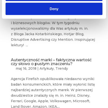
lut 10, 2019
|
Artykuły
,
Blogosfera
,
Wiedza
Deny
Czas na kolejny przegląd najbardziej
wartościowych treści z marketingowych
i biznesowych blogów. W tym tygodniu
wyselekcjonowaliśmy dla Was artykuły m. in.
z Bloga Jacka Kotarbińskiego, Hotjar Blog,
Disruptive Advertising czy Mention. Inspirującej
lektury! ...
Autentyczność marki – faktyczna wartość
czy słowo o pustym znaczeniu?
maj 16, 2018
|
Artykuły
,
Trendy
Agencja Firefish opublikowała niedawno wyniki
badań konsumenckich, które miały wyłonić listę
najbardziej autentycznych marek. W pierwszej
dwudziestce znalazły się m. in. Heinz, Disney,
Ferrari, Google, Apple, Volkswagen, Microsoft,
Land Rover, Amazon, IKEA,...