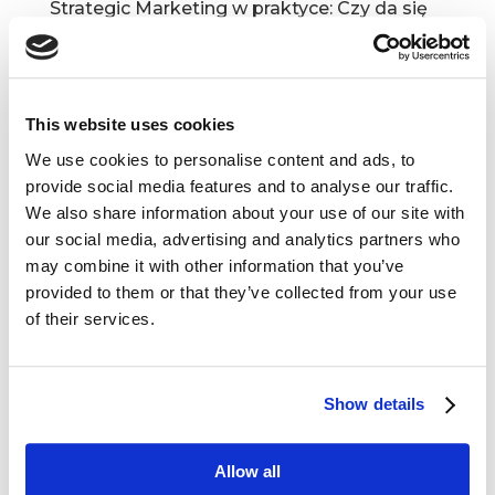
Strategic Marketing w praktyce: Czy da się
kontrolować społeczność marki?
wrz 23, 2020
|
Artykuły
Bez względu na to, jak bardzo klienci kochają
naszą markę, odpowiedź na to pytanie zawsze
This website uses cookies
będzie brzmiała: NIE. Nie da się kontrolować
We use cookies to personalise content and ads, to
społeczności marki. Można co najwyżej zarządzać
provide social media features and to analyse our traffic.
relacjami ze społeczności. Dla porządku –...
We also share information about your use of our site with
our social media, advertising and analytics partners who
may combine it with other information that you’ve
provided to them or that they’ve collected from your use
of their services.
Show details
Storytelling, empatia konsumencka i siła
celów [przegląd blogosfery marketingowej
Allow all
#9]