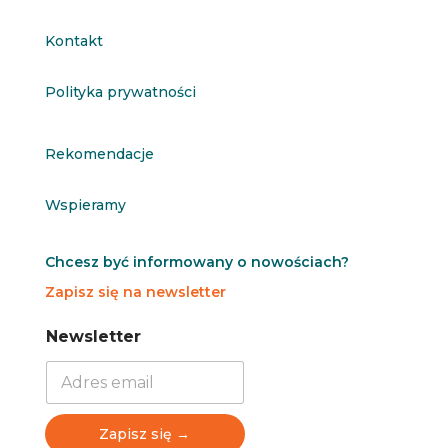
Kontakt
Polityka prywatności
Rekomendacje
Wspieramy
Chcesz być informowany o nowościach?
Zapisz się na newsletter
N
N
Newsletter
e
e
w
w
s
s
l
l
e
e
Zapisz się →