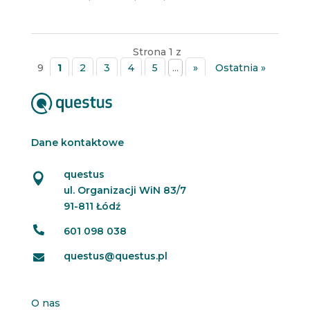
Strona 1 z
9
1
2
3
4
5
...
»
Ostatnia »
Dane kontaktowe
questus

ul. Organizacji WiN 83/7
91-811 Łódź

601 098 038
questus@questus.pl

O nas