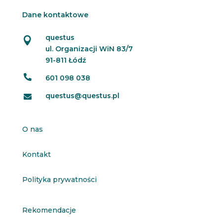
Dane kontaktowe
questus

ul. Organizacji WiN 83/7
91-811 Łódź

601 098 038
questus@questus.pl

O nas
Kontakt
Polityka prywatności
Rekomendacje