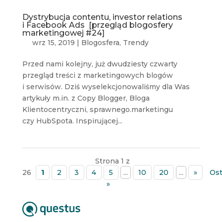
Dystrybucja contentu, investor relations
i Facebook Ads [przegląd blogosfery
marketingowej #24]
wrz 15, 2019
|
Blogosfera
,
Trendy
Przed nami kolejny, już dwudziesty czwarty
przegląd treści z marketingowych blogów
i serwisów. Dziś wyselekcjonowaliśmy dla Was
artykuły m.in. z Copy Blogger, Bloga
Klientocentryczni, sprawnego.marketingu
czy HubSpota. Inspirującej...
Strona 1 z
26
1
2
3
4
5
...
10
20
...
»
Ost
»