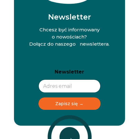
Newsletter
Chcesz być informowany
o nowościach?
Dołącz do naszego newslettera.
N
N
Newsletter
e
e
w
w
s
s
l
l
e
e
t
t
Zapisz się →
t
t
e
e
r
r
N
e
w