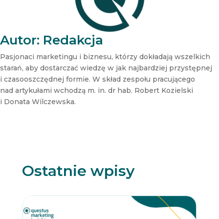
s
l
e
t
Autor: Redakcja
t
e
Pasjonaci marketingu i biznesu, którzy dokładają wszelkich
r
starań, aby dostarczać wiedzę w jak najbardziej przystępnej
N
i czasooszczędnej formie. W skład zespołu pracującego
e
nad artykułami wchodzą m. in. dr hab. Robert Kozielski
w
s
i Donata Wilczewska.
l
e
t
t
e
r
Ostatnie wpisy