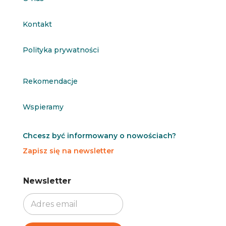
Kontakt
Polityka prywatności
Rekomendacje
Wspieramy
Chcesz być informowany o nowościach?
Zapisz się na newsletter
N
N
Newsletter
e
e
w
w
s
s
l
l
e
e