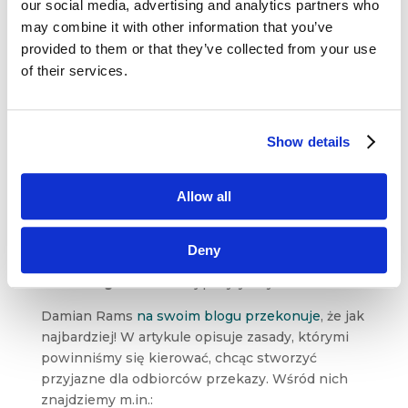
our social media, advertising and analytics partners who
may combine it with other information that you’ve
provided to them or that they’ve collected from your use
of their services.
Działania w ramach
outbound marketingu
są zorientowane wokół tworzenia okazji
Show details
do poinformowania nabywców o naszej marce.
W mniemaniu wielu osób, wykorzystywane
Allow all
są w tym celu przeważnie nachalne formy
reklam, a wśród nich ulotki, billboardy, reklamy
w telewizji i radio czy telefony od
marketerów
.
Deny
Czy da się jednak zmienić wizerunek
outbound
marketingu
na bardziej pozytywny?
Damian Rams
na swoim blogu przekonuje
, że jak
najbardziej! W artykule opisuje zasady, którymi
powinniśmy się kierować, chcąc stworzyć
przyjazne dla odbiorców przekazy. Wśród nich
znajdziemy m.in.: