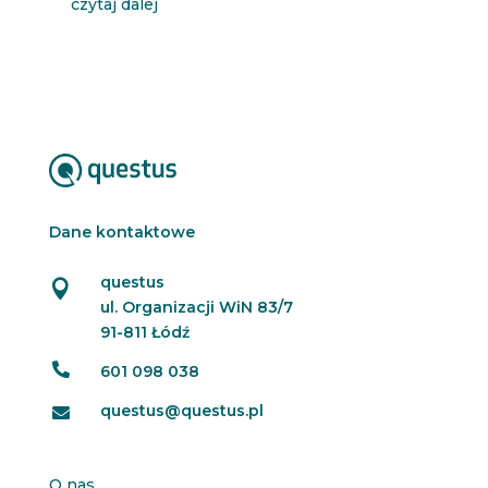
czytaj dalej
Dane kontaktowe
questus

ul. Organizacji WiN 83/7
91-811 Łódź

601 098 038
questus@questus.pl

O nas