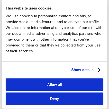
This website uses cookies
Dane kontaktowe
We use cookies to personalise content and ads, to
provide social media features and to analyse our traffic.
questus

We also share information about your use of our site with
ul. Organizacji WiN 83/7
our social media, advertising and analytics partners who
91-811 Łódź
may combine it with other information that you’ve

601 098 038
provided to them or that they’ve collected from your use
of their services.
questus@questus.pl

O nas
Show details
Kontakt
Allow all
Polityka prywatności
Deny
Rekomendacje