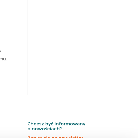
ż
mu.
Chcesz być informowany
o nowościach?
Zapisz się na newsletter