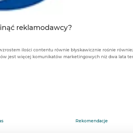
minąć reklamodawcy?
wzrostem ilości contentu równie błyskawicznie rośnie równie
tów jest więcej komunikatów marketingowych niż dwa lata te
as
Rekomendacje