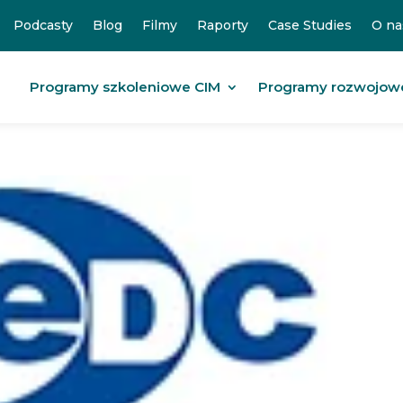
Podcasty
Blog
Filmy
Raporty
Case Studies
O na
Programy szkoleniowe CIM
Programy rozwojow