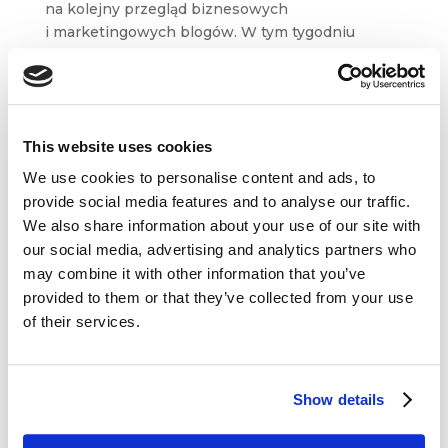
na kolejny przegląd biznesowych
i marketingowych blogów. W tym tygodniu
wyselekcjonowaliśmy dla Was content m. in.
z Marketingu przy Kawie, blogów Jeffa Bullasa
i Kaye Putnam czy też od Marka Staniszewskiego
z Heuristica....
This website uses cookies
We use cookies to personalise content and ads, to
provide social media features and to analyse our traffic.
We also share information about your use of our site with
our social media, advertising and analytics partners who
Dane kontaktowe
may combine it with other information that you’ve
provided to them or that they’ve collected from your use
questus
of their services.

ul. Organizacji WiN 83/7
91-811 Łódź
Show details

601 098 038
questus@questus.pl
