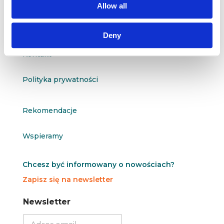
Allow all
O nas
Deny
Kontakt
Polityka prywatności
Rekomendacje
Wspieramy
Chcesz być informowany o nowościach?
Zapisz się na newsletter
N
N
Newsletter
e
e
w
w