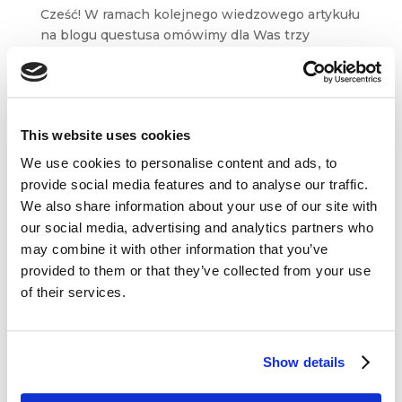
Cześć! W ramach kolejnego wiedzowego artykułu
na blogu questusa omówimy dla Was trzy
zagadnienia, które są pewnego rodzaju
fundamentem funkcjonowania organizacji.
Dowiecie się między innymi: czym jest wizja,
misja i strategia przedsiębiorstwa...
This website uses cookies
We use cookies to personalise content and ads, to
provide social media features and to analyse our traffic.
We also share information about your use of our site with
our social media, advertising and analytics partners who
may combine it with other information that you’ve
Dane kontaktowe
provided to them or that they’ve collected from your use
of their services.
questus

ul. Organizacji WiN 83/7
91-811 Łódź
Show details

601 098 038
questus@questus.pl
