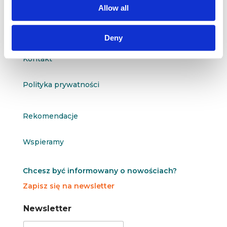
Allow all
O nas
Deny
Kontakt
Polityka prywatności
Rekomendacje
Wspieramy
Chcesz być informowany o nowościach?
Zapisz się na newsletter
N
N
Newsletter
e
e