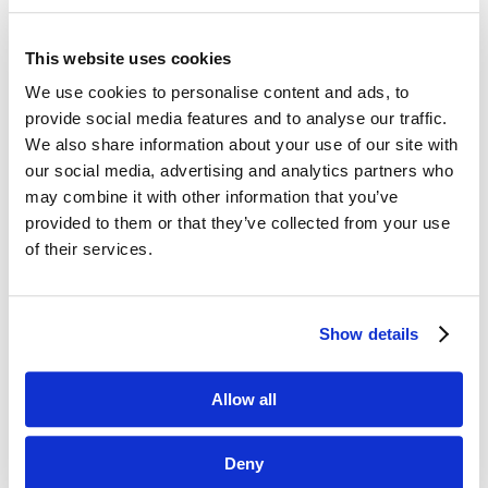
This website uses cookies
We use cookies to personalise content and ads, to
Dane kontaktowe
provide social media features and to analyse our traffic.
We also share information about your use of our site with
questus

ul. Organizacji WiN 83/7
our social media, advertising and analytics partners who
91-811 Łódź
may combine it with other information that you’ve
provided to them or that they’ve collected from your use

601 098 038
of their services.
questus@questus.pl

Show details
O nas
Allow all
Kontakt
Polityka prywatności
Deny