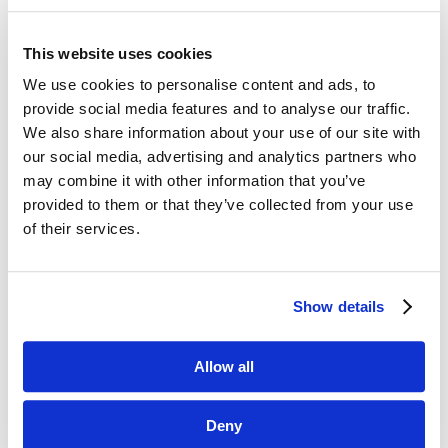
This website uses cookies
We use cookies to personalise content and ads, to
Dane kontaktowe
provide social media features and to analyse our traffic.
We also share information about your use of our site with
questus

ul. Organizacji WiN 83/7
our social media, advertising and analytics partners who
91-811 Łódź
may combine it with other information that you’ve
provided to them or that they’ve collected from your use

601 098 038
of their services.
questus@questus.pl

Show details
O nas
Allow all
Kontakt
Polityka prywatności
Deny