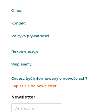
O nas
Kontakt
Polityka prywatności
Rekomendacje
Wspieramy
Chcesz być informowany o nowościach?
Zapisz się na newsletter
N
N
Newsletter
e
e
w
w
s
s