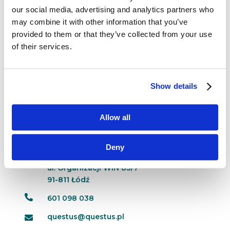
klienta i dostarczaniu rozwiązań, które
our social media, advertising and analytics partners who
te potrzeby spełniają”. Kevin Lane Keller
may combine it with other information that you’ve
to wybitny amerykański profesor, autor i ekspert
provided to them or that they’ve collected from your use
w dziedzinie marketingu, znany przede
of their services.
wszystkim z pracy nad zarządzaniem marką...
Show details
Allow all
Dane kontaktowe
Deny
questus

ul. Organizacji WiN 83/7
91-811 Łódź

601 098 038
questus@questus.pl
