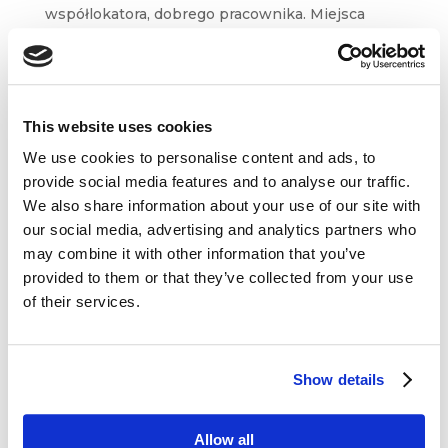
współlokatora, dobrego pracownika. Miejsca
na wakacje. Książki, której nakład dawno się
wyczerpał. Znalezienie tego wszystkiego w erze
internetu jest prostsze niż...
This website uses cookies
We use cookies to personalise content and ads, to
provide social media features and to analyse our traffic.
We also share information about your use of our site with
our social media, advertising and analytics partners who
Dane kontaktowe
may combine it with other information that you’ve
provided to them or that they’ve collected from your use
questus

ul. Organizacji WiN 83/7
of their services.
91-811 Łódź

601 098 038
Show details
questus@questus.pl

Allow all