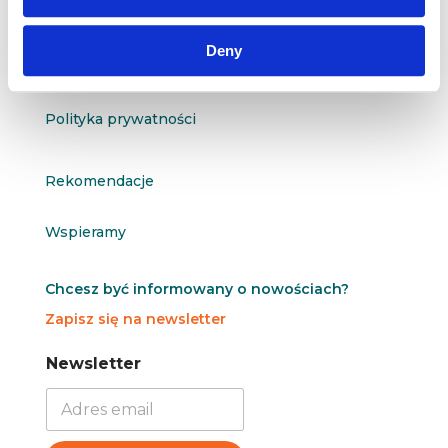
O nas
Deny
Kontakt
Polityka prywatności
Rekomendacje
Wspieramy
Chcesz być informowany o nowościach?
Zapisz się na newsletter
N
N
Newsletter
e
e
w
w
s
s
l
l