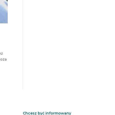
eż
poza
Chcesz być informowany