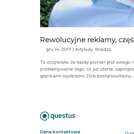
Rewolucyjne reklamy, czę
gru 14, 2017
|
Artykuły
,
Wiedza
To oczywiste, że każdy pionier jest swego 
przełamywanie tego, co już utarte, zaprop
granicami wyobraźni. Dziś postanowiliśmy...
Dane kontaktowe
O n