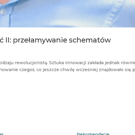
ść II: przełamywanie schematów
rodzaju rewolucjonistą. Sztuka innowacji zakłada jednak równi
onowanie czegoś, co jeszcze chwilę wcześniej znajdowało się 
as
Rekomendacje