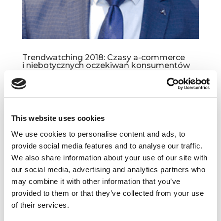
Trendwatching 2018: Czasy a-commerce
i niebotycznych oczekiwań konsumentów
sty 11, 2018
|
Artykuły
,
Trendy
Świeżo opublikowany Trend Report 2018 to jak
zawsze źródło cennych insightów i wskazówek
This website uses cookies
do działania. Nawet jeśli niektóre wizje z pozoru
wydają się zbyt odległe, to analiza konkretnych
We use cookies to personalise content and ads, to
case’ów z mijającego roku jest koronnym
provide social media features and to analyse our traffic.
dowodem...
We also share information about your use of our site with
our social media, advertising and analytics partners who
may combine it with other information that you’ve
provided to them or that they’ve collected from your use
of their services.