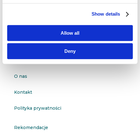
Dane kontaktowe
Show details
questus

ul. Organizacji WiN 83/7
91-811 Łódź
Allow all

601 098 038
Deny
questus@questus.pl

O nas
Kontakt
Polityka prywatności
Rekomendacje