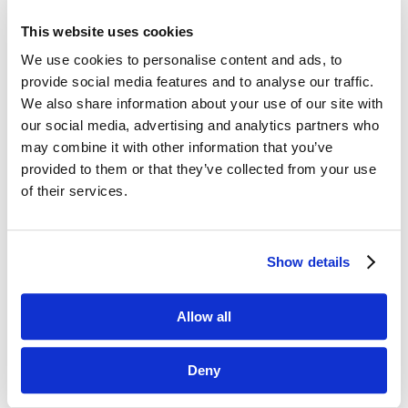
osiągnąć zawrotną liczbę 100 milionów
użytkowników. Telefony komórkowe„wykręciły”
This website uses cookies
podobny wynik w zaledwie 17 lat. Ich twórca
We use cookies to personalise content and ads, to
nie tylko przewidział, że dzięki połączeniu
provide social media features and to analyse our traffic.
z internetem ich popularność...
We also share information about your use of our site with
our social media, advertising and analytics partners who
Efekt sieciowy, czyli słów kilka o przyszłości
may combine it with other information that you’ve
biznesu
provided to them or that they’ve collected from your use
cze 19, 2017
|
Artykuły
,
Trendy
of their services.
Okres niezbędny do osiągnięcia 50 milionów
użytkowników skrócił się w ostatnim czasie
kilkunastokrotnie. Aby osiągnąć tak okazałą
Show details
liczbę, samolot potrzebował blisko 70 lat,
telewizja – 22 lata, a znacznie bardziej
współczesny iPod jedynie 36...
Allow all
Deny