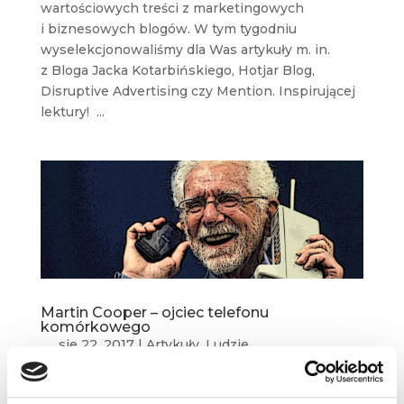
wartościowych treści z marketingowych
i biznesowych blogów. W tym tygodniu
wyselekcjonowaliśmy dla Was artykuły m. in.
z Bloga Jacka Kotarbińskiego, Hotjar Blog,
Disruptive Advertising czy Mention. Inspirującej
lektury! ...
Martin Cooper – ojciec telefonu
komórkowego
sie 22, 2017
|
Artykuły
,
Ludzie
Telefon stacjonarny potrzebował 90 lat, aby