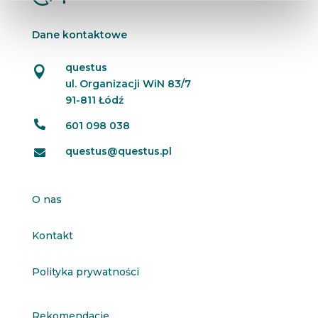
Dane kontaktowe
questus

ul. Organizacji WiN 83/7
91-811 Łódź

601 098 038
questus@questus.pl

O nas
Kontakt
Polityka prywatności
Rekomendacje