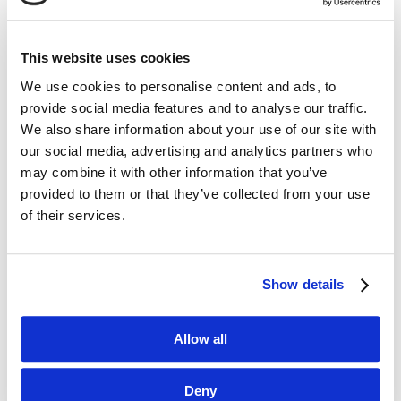
This website uses cookies
We use cookies to personalise content and ads, to
Dane kontaktowe
provide social media features and to analyse our traffic.
We also share information about your use of our site with
questus

our social media, advertising and analytics partners who
ul. Organizacji WiN 83/7
may combine it with other information that you’ve
91-811 Łódź
provided to them or that they’ve collected from your use

601 098 038
of their services.
questus@questus.pl

Show details
O nas
Allow all
Kontakt
Deny
Polityka prywatności