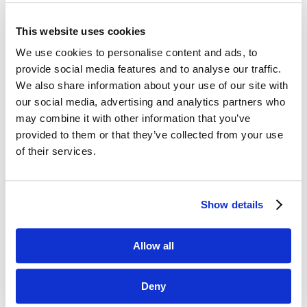
This website uses cookies
Dane kontaktowe
We use cookies to personalise content and ads, to
provide social media features and to analyse our traffic.
questus

We also share information about your use of our site with
ul. Organizacji WiN 83/7
our social media, advertising and analytics partners who
91-811 Łódź
may combine it with other information that you’ve
provided to them or that they’ve collected from your use

601 098 038
of their services.
questus@questus.pl

Show details
O nas
Kontakt
Allow all
Polityka prywatności
Deny