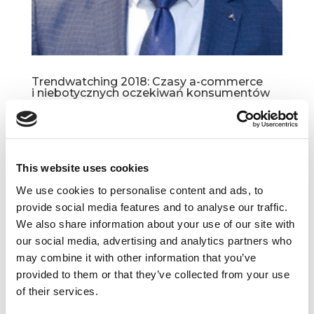
Trendwatching 2018: Czasy a-commerce
i niebotycznych oczekiwań konsumentów
sty 11, 2018
|
Artykuły
,
Trendy
Świeżo opublikowany Trend Report 2018 to jak
zawsze źródło cennych insightów i wskazówek
This website uses cookies
do działania. Nawet jeśli niektóre wizje z pozoru
wydają się zbyt odległe, to analiza konkretnych
We use cookies to personalise content and ads, to
case’ów z mijającego roku jest koronnym
provide social media features and to analyse our traffic.
dowodem...
We also share information about your use of our site with
our social media, advertising and analytics partners who
may combine it with other information that you’ve
provided to them or that they’ve collected from your use
of their services.