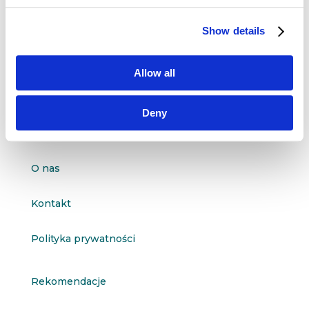
Dane kontaktowe
Show details
questus

ul. Organizacji WiN 83/7
91-811 Łódź
Allow all

601 098 038
Deny
questus@questus.pl

O nas
Kontakt
Polityka prywatności
Rekomendacje