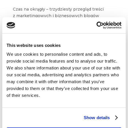
Czas na okrągły – trzydziesty przegląd treści
z marketingowych i biznesowych blogów
oraz serwisów. W ostatniej tegorocznej odsłonie
blogosfery wybraliśmy dla Was artykuły m. in.
z serwisów Customer Think,
Business2Community...
This website uses cookies
We use cookies to personalise content and ads, to
provide social media features and to analyse our traffic.
We also share information about your use of our site with
our social media, advertising and analytics partners who
may combine it with other information that you’ve
Dane kontaktowe
provided to them or that they’ve collected from your use
of their services.
questus

ul. Organizacji WiN 83/7
91-811 Łódź
Show details

601 098 038