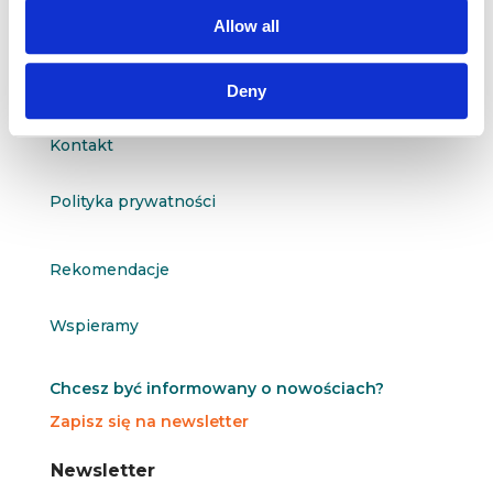
questus@questus.pl

Allow all
O nas
Deny
Kontakt
Polityka prywatności
Rekomendacje
Wspieramy
Chcesz być informowany o nowościach?
Zapisz się na newsletter
N
N
Newsletter
e
e