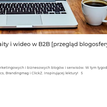
baity i wideo w B2B [przegląd blogosfer
z marketingowych i biznesowych blogów i serwisów. W tym tygo
s, Brandingmag i ClickZ. Inspirującej lektury! 5