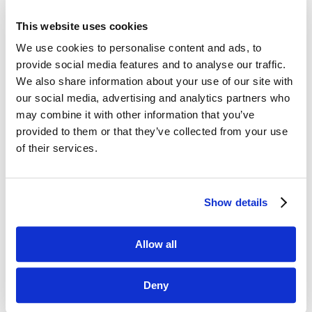
This website uses cookies
Dane kontaktowe
We use cookies to personalise content and ads, to
provide social media features and to analyse our traffic.
questus

We also share information about your use of our site with
ul. Organizacji WiN 83/7
our social media, advertising and analytics partners who
91-811 Łódź
may combine it with other information that you’ve

601 098 038
provided to them or that they’ve collected from your use
of their services.
questus@questus.pl

O nas
Show details
Kontakt
Allow all
Polityka prywatności
Deny