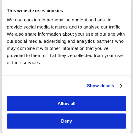
wartościowych treści z marketingowych
i biznesowych blogów. W tym tygodniu
This website uses cookies
wyselekcjonowaliśmy dla Was artykuły m. in.
We use cookies to personalise content and ads, to
z Bloga Jacka Kotarbińskiego, Hotjar Blog,
provide social media features and to analyse our traffic.
Disruptive Advertising czy Mention. Inspirującej
We also share information about your use of our site with
lektury! ...
our social media, advertising and analytics partners who
may combine it with other information that you’ve
6 cech, które wyróżnia najlepsze reklamy
provided to them or that they’ve collected from your use
i historie
of their services.
wrz 17, 2018
|
Artykuły
,
Wiedza
Czy można stworzyć przepis na sukces
Show details
w reklamie? Kreatywność nie jest szablonowa,
jednak jeśli zwrócimy uwagę na najlepsze
komunikaty lub historie, to łączy je kilka cech.
Allow all
Jeśli Twój komunikat również będzie się nimi
charakteryzować, to jego skuteczność wzrasta...
Deny