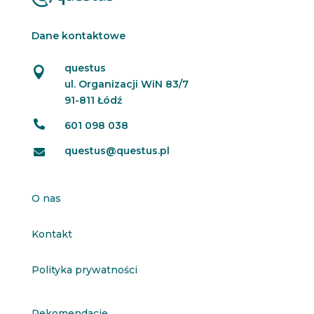
Dane kontaktowe
questus

ul. Organizacji WiN 83/7
91-811 Łódź

601 098 038
questus@questus.pl

O nas
Kontakt
Polityka prywatności
Rekomendacje