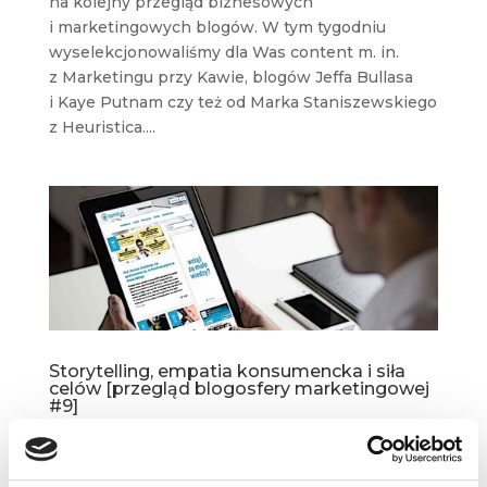
na kolejny przegląd biznesowych
i marketingowych blogów. W tym tygodniu
wyselekcjonowaliśmy dla Was content m. in.
z Marketingu przy Kawie, blogów Jeffa Bullasa
i Kaye Putnam czy też od Marka Staniszewskiego
z Heuristica....
Storytelling, empatia konsumencka i siła
celów [przegląd blogosfery marketingowej
#9]
lut 10, 2019
|
Artykuły
,
Blogosfera
,
Wiedza
Czas na kolejny przegląd najbardziej