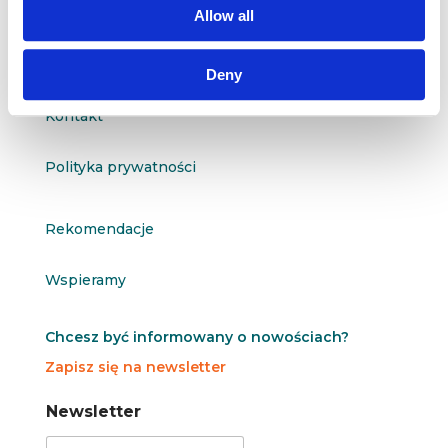
Allow all
O nas
Deny
Kontakt
Polityka prywatności
Rekomendacje
Wspieramy
Chcesz być informowany o nowościach?
Zapisz się na newsletter
N
N
Newsletter
e
e