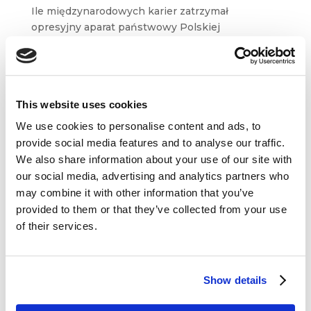
Ile międzynarodowych karier zatrzymał
opresyjny aparat państwowy Polskiej
Rzeczypospolitej Ludowej? Czy Włodzimierz
Lubański zagrałby w koszulce Realu Madryt?
Czy Czesław Niemen koncertowałby po USA
z The Rolling Stones? Okazuje się,...
This website uses cookies
We use cookies to personalise content and ads, to
provide social media features and to analyse our traffic.
We also share information about your use of our site with
our social media, advertising and analytics partners who
may combine it with other information that you’ve
Dane kontaktowe
provided to them or that they’ve collected from your use
of their services.
questus

ul. Organizacji WiN 83/7
91-811 Łódź
Show details

601 098 038
questus@questus.pl
