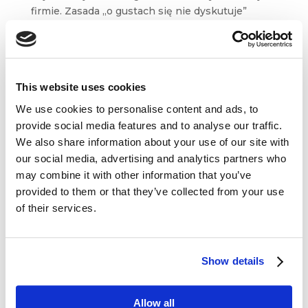
firmie. Zasada „o gustach się nie dyskutuje”
nie działa, a kompromis może okazać się
najgorszym rozwiązaniem. Jak więc ocenić,
czy nasze logo jest naprawdę warte walki? ...
This website uses cookies
We use cookies to personalise content and ads, to
provide social media features and to analyse our traffic.
We also share information about your use of our site with
our social media, advertising and analytics partners who
Dane kontaktowe
may combine it with other information that you’ve
provided to them or that they’ve collected from your use
questus

of their services.
ul. Organizacji WiN 83/7
91-811 Łódź

601 098 038
Show details
questus@questus.pl

Allow all