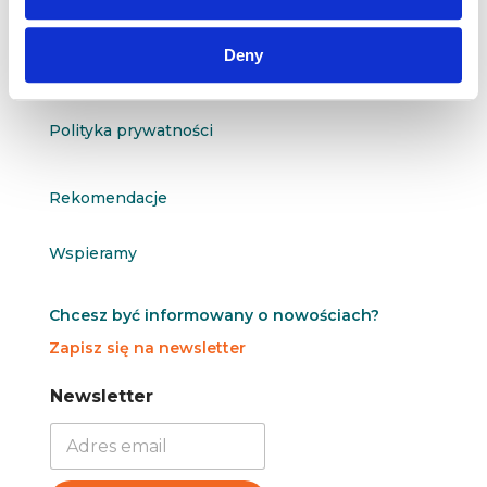
O nas
Deny
Kontakt
Polityka prywatności
Rekomendacje
Wspieramy
Chcesz być informowany o nowościach?
Zapisz się na newsletter
N
N
Newsletter
e
e
w
w
s
s
l
l